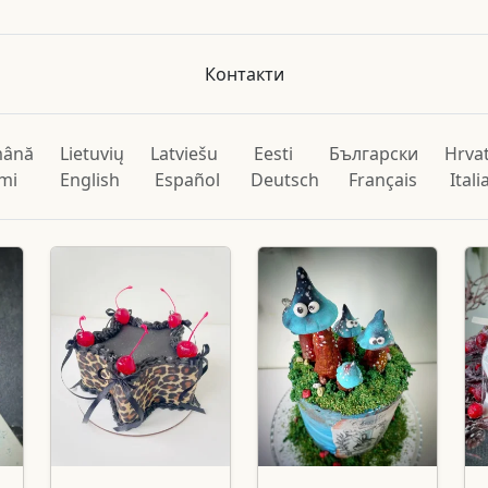
Контакти
ână
Lietuvių
Latviešu
Eesti
Български
Hrvat
mi
English
Español
Deutsch
Français
Ital