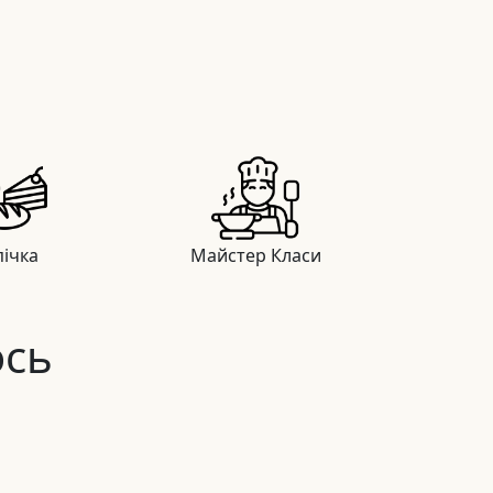
ічка
Майстер Класи
ось