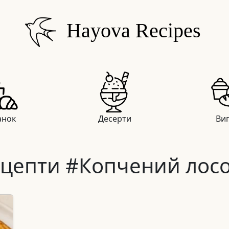
Hayova Recipes
анок
Десерти
Вип
цепти #Копчений лос