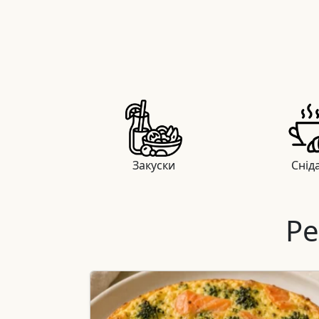
Закуски
Снід
Ре