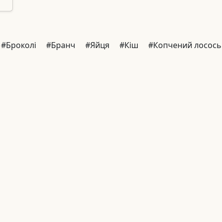
#Броколі
#Бранч
#Яйця
#Кіш
#Копчений лосось