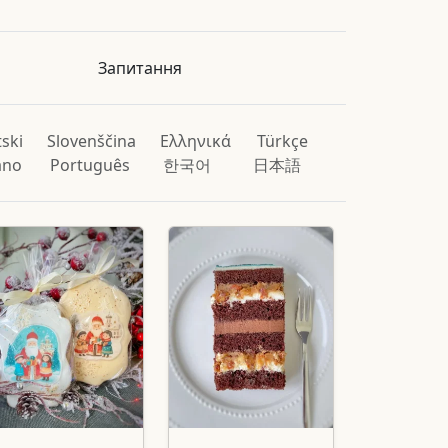
Запитання
ski
Slovenščina
Ελληνικά
Türkçe
iano
Português
한국어
日本語