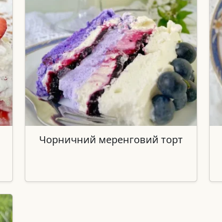
Чорничний меренговий торт