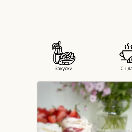
Закуски
Снід