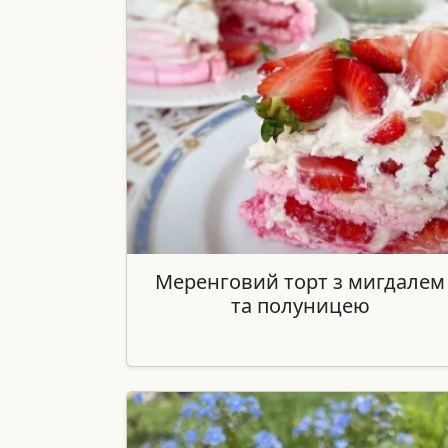
Меренговий торт з мигдалем
та полуницею