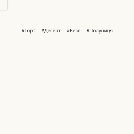
#Торт
#Десерт
#Безе
#Полуниця