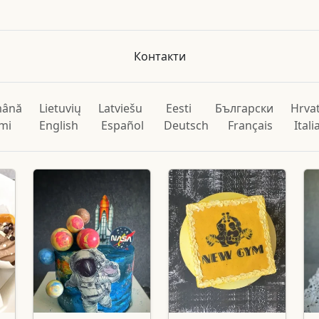
Контакти
ână
Lietuvių
Latviešu
Eesti
Български
Hrvat
mi
English
Español
Deutsch
Français
Ital