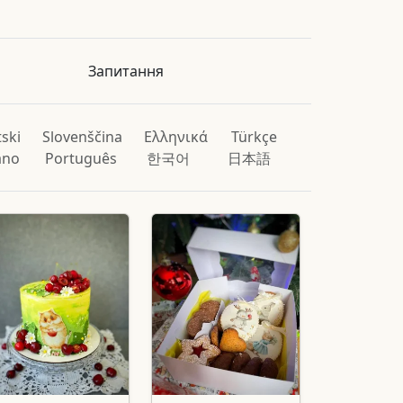
Запитання
ski
Slovenščina
Ελληνικά
Türkçe
iano
Português
한국어
日本語