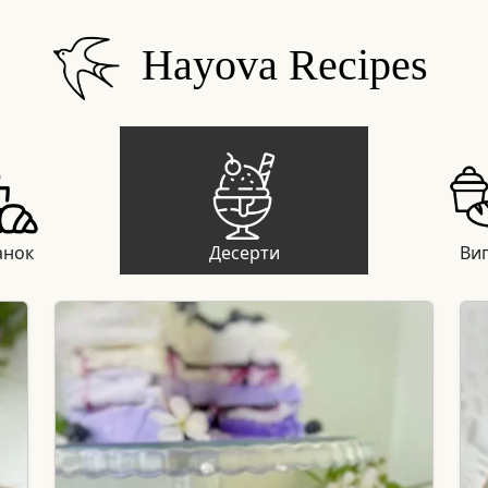
Hayova Recipes
анок
Десерти
Вип