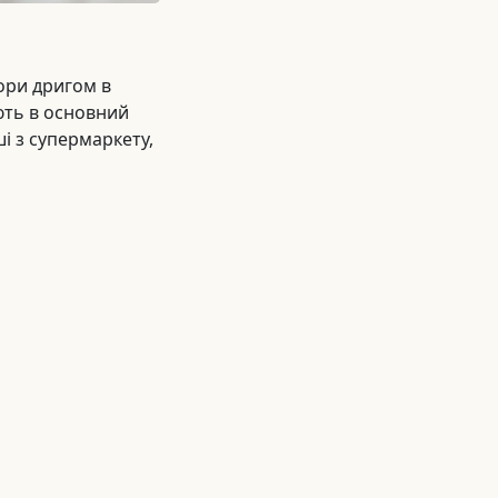
гори дригом в
ють в основний
і з супермаркету,