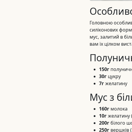
Особливо
Головною особливі
силіконових форм
мус, залитий в бі
вам їх цілком вис
Полунич
150г
полуничн
30г
цукру
7г
желатину
Мус з бі
160г
молока
10г
желатину (
200г
білого ш
250г
вершків (