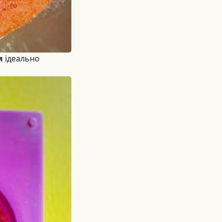
м
ідеально