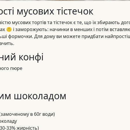
сті мусових тістечок
стю мусових тортів та тістечок є те, що їх збирають до
ах 🙃 і заморожують: начинки в менших і потім вставля
льші формочки. Для дому ви можете придбати найпростіш
тачить.
ний конфі
ого пюре
лим шоколадом
замоченому в 60г води)
околаду
30-33% жирність)