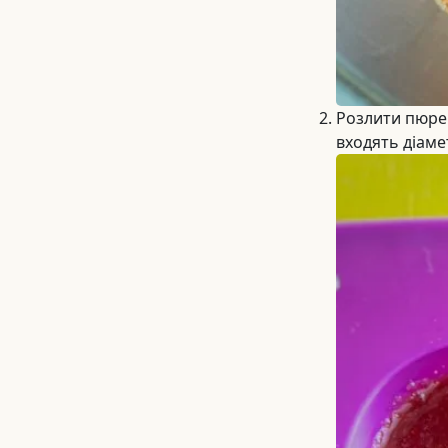
Розлити пюре
входять діам