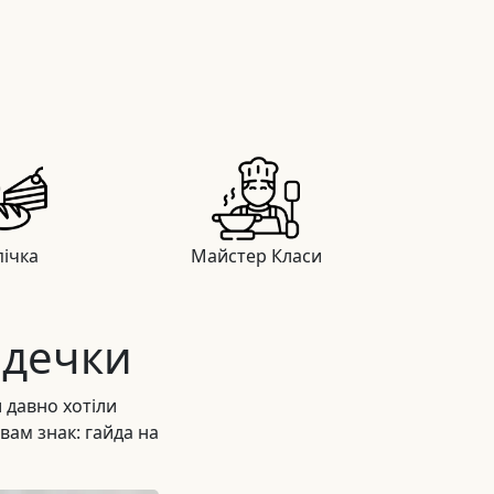
ічка
Майстер Класи
рдечки
 давно хотіли
вам знак: гайда на