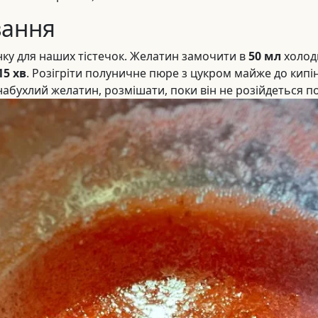
вання
ку для наших тістечок. Желатин замочити в
50 мл
холодн
15 хв
. Розігріти полуничне пюре з цукром майже до кипі
 набухлий желатин, розмішати, поки він не розійдеться п