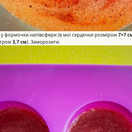
 у формочки напівсфери (в мої сердечки розміром
7×7 с
етром
3,7 см
). Заморозити.