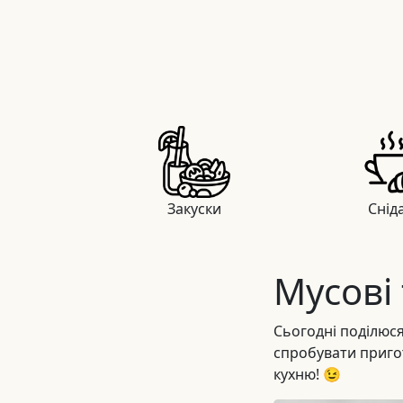
Закуски
Снід
Мусові
Сьогодні поділюся
спробувати приготу
кухню! 😉