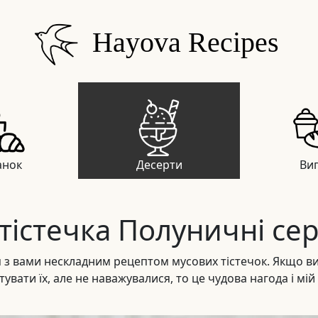
Hayova Recipes
анок
Десерти
Вип
 тістечка Полуничні се
 з вами нескладним рецептом мусових тістечок. Якщо ви
вати їх, але не наважувалися, то це чудова нагода і мій 