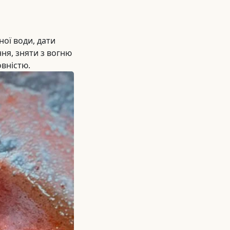
ої води, дати
ння, зняти з вогню
овністю.