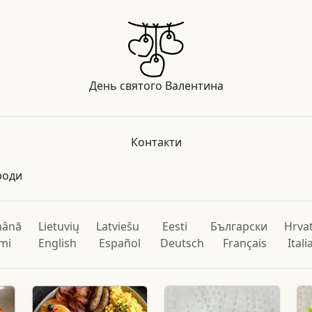
День святого Валентина
Контакти
роди
ână
Lietuvių
Latviešu
Eesti
Български
Hrvat
mi
English
Español
Deutsch
Français
Ital