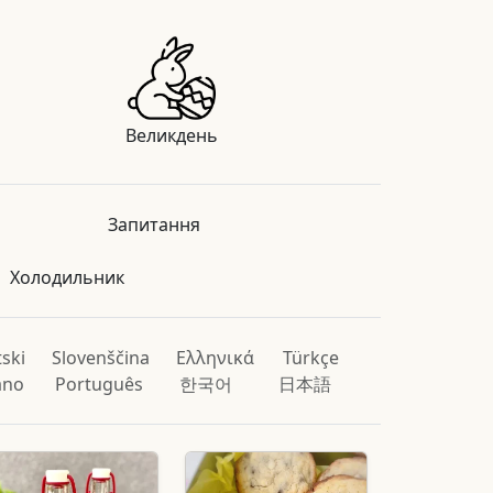
Великдень
Запитання
Холодильник
ski
Slovenščina
Ελληνικά
Türkçe
iano
Português
한국어
日本語