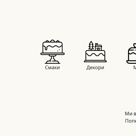
Смаки
Декори
М
Ми в
Попе