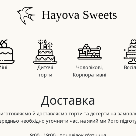
Hayova Sweets
іні
Дитячі
Чоловікові,
Весі
торти
Корпоративні
Доставка
иготовляємо й доставляємо торти та десерти на замовл
редньо необхідно уточнити час, на який ми його підгот
9:00 - 19:00 - понеділок-п'ятниця