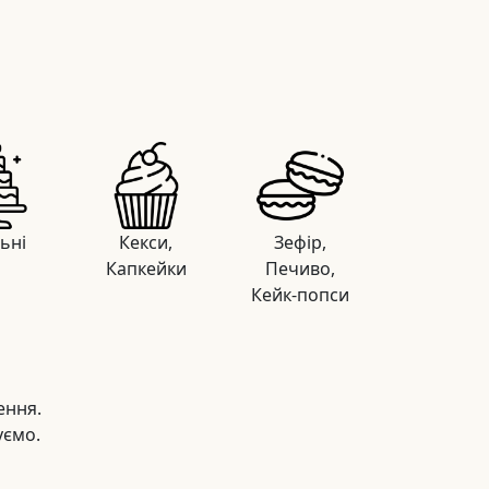
льні
Кекси,
Зефір,
Капкейки
Печиво,
Кейк-попси
ення.
уємо.