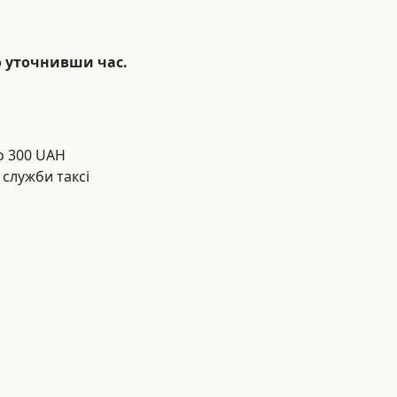
о уточнивши час.
но 300 UAH
 служби таксі