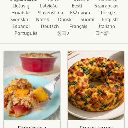
Lietuvių
Latviešu
Eesti
Български
Hrvatski
Slovenščina
Ελληνικά
Türkçe
Svenska
Norsk
Dansk
Suomi
English
Español
Deutsch
Français
Italiano
Português
한국어
日本語
Персики з
Бранч-пиріг