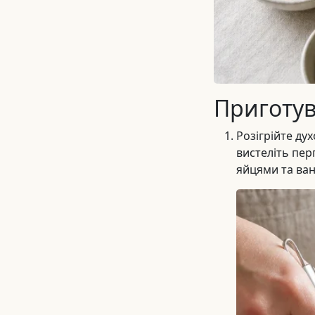
Приготу
Розігрійте ду
вистеліть пер
яйцями та ван