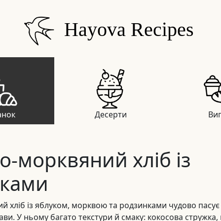
Hayova Recipes
анок
Десерти
Вип
о-морквяний хліб із
нками
й хліб із яблуком, морквою та родзинками чудово пасує 
ави. У ньому багато текстури й смаку: кокосова стружка, 