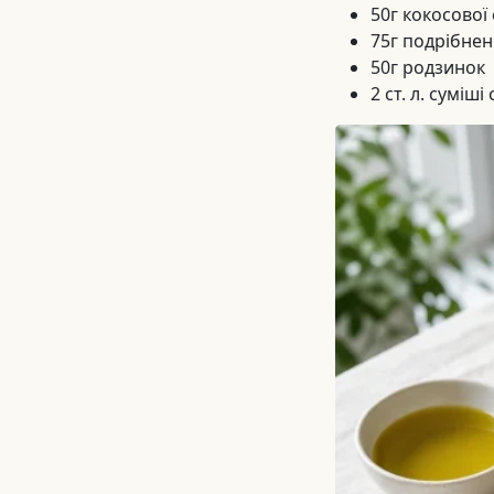
50г кокосової
75г подрібнен
50г родзинок
2 ст. л. сумі