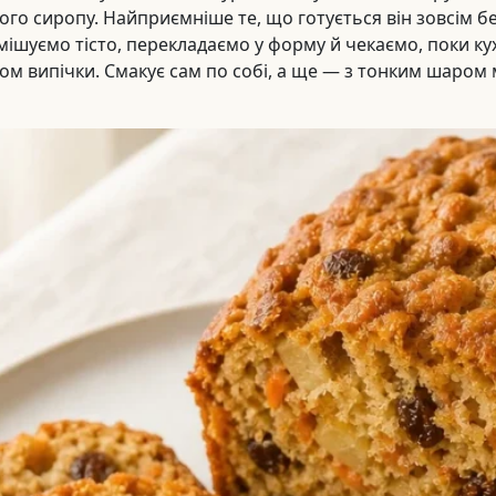
ого сиропу. Найприємніше те, що готується він зовсім б
мішуємо тісто, перекладаємо у форму й чекаємо, поки к
м випічки. Смакує сам по собі, а ще — з тонким шаром 