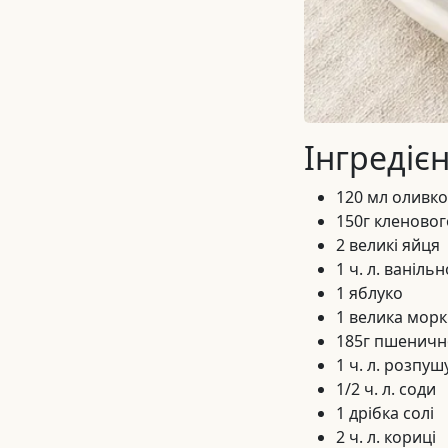
Інгредіє
120 мл оливков
150г кленовог
2 великі яйця
1 ч. л. ваніль
1 яблуко
1 велика морк
185г пшеничн
1 ч. л. розпу
1/2 ч. л. соди
1 дрібка солі
2 ч. л. кориці