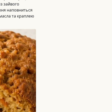
ез зайвого
ухня наповниться
масла та краплею