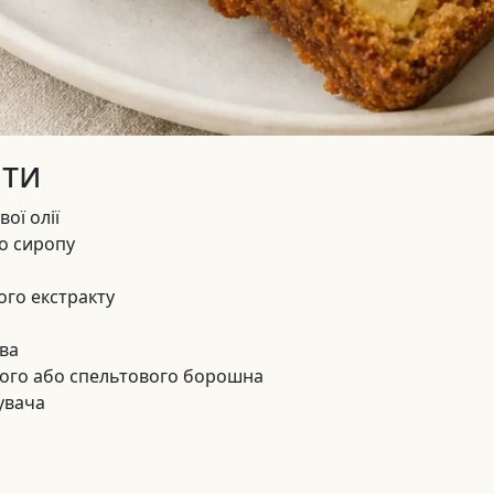
нти
ої олії
о сиропу
ного екстракту
ва
ого або спельтового борошна
шувача