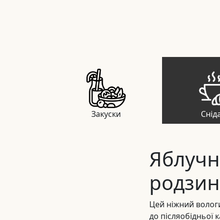
Закуски
Снід
Яблучн
родзи
Цей ніжний вологи
до післяобідньої к