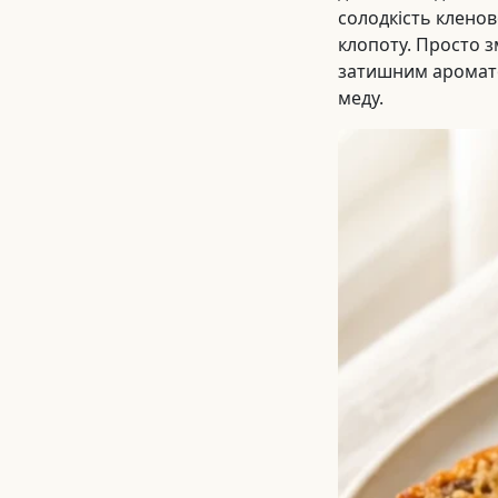
солодкість кленов
клопоту. Просто з
затишним аромато
меду.