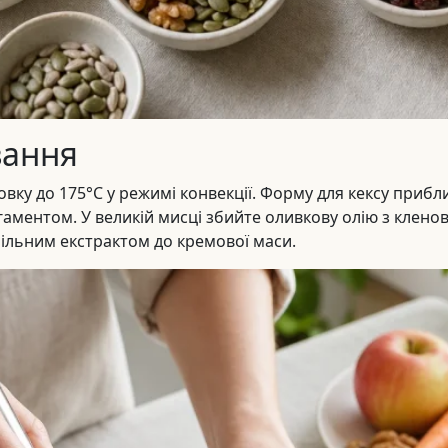
вання
ховку до 175°C у режимі конвекції. Форму для кексу прибл
гаментом. У великій мисці збийте оливкову олію з клен
ільним екстрактом до кремової маси.