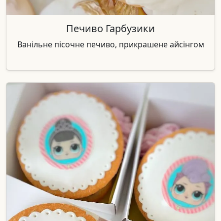
Печиво Гарбузики
Ванільне пісочне печиво, прикрашене айсінгом