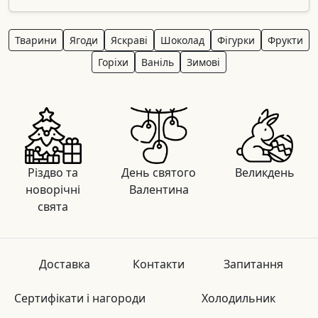
Тварини
Ягоди
Яскраві
Шоколад
Фігурки
Фрукти
Горіхи
Ваніль
Зимові
Різдво та
День святого
Великдень
новорічні
Валентина
свята
Доставка
Контакти
Запитання
Сертифікати і нагороди
Холодильник