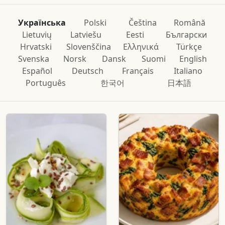
Українська
Polski
Čeština
Română
Lietuvių
Latviešu
Eesti
Български
Hrvatski
Slovenščina
Ελληνικά
Türkçe
Svenska
Norsk
Dansk
Suomi
English
Español
Deutsch
Français
Italiano
Português
한국어
日本語