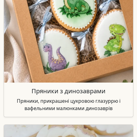
Пряники з динозаврами
Пряники, прикрашені цукровою глазуррю і
вафельними малюнками динозаврів