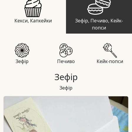
Кекси, Капкейки
Зефір, Печиво, Кейк-
попси
Зефір
Печиво
Кейк-попси
Зефір
Зефір