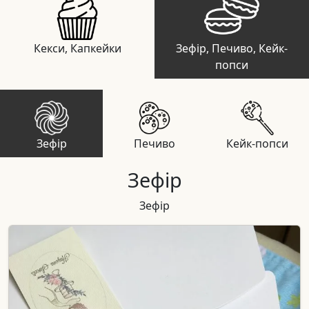
Кекси, Капкейки
Зефір, Печиво, Кейк-
попси
Зефір
Печиво
Кейк-попси
Зефір
Зефір