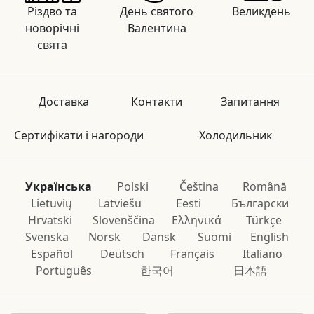
Різдво та
День святого
Великдень
новорічні
Валентина
свята
Доставка
Контакти
Запитання
Сертифікати і нагороди
Холодильник
Українська
Polski
Čeština
Română
Lietuvių
Latviešu
Eesti
Български
Hrvatski
Slovenščina
Ελληνικά
Türkçe
Svenska
Norsk
Dansk
Suomi
English
Español
Deutsch
Français
Italiano
Português
한국어
日本語