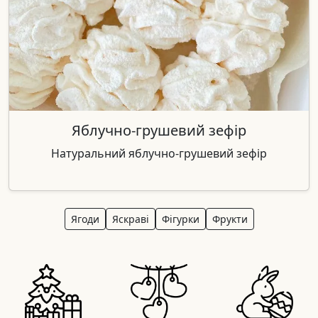
Яблучно-грушевий зефір
Натуральний яблучно-грушевий зефір
Ягоди
Яскраві
Фігурки
Фрукти