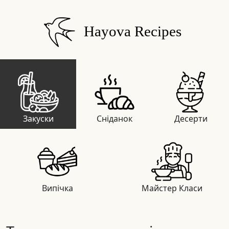
Hayova Recipes
Закуски
Сніданок
Десерти
Випічка
Майстер Класи