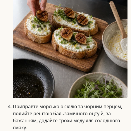
Приправте морською сіллю та чорним перцем,
полийте рештою бальзамічного оцту й, за
бажанням, додайте трохи меду для солодшого
смаку.