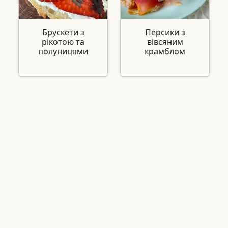
Брускети з
Персики з
рікотою та
вівсяним
полуницями
крамблом