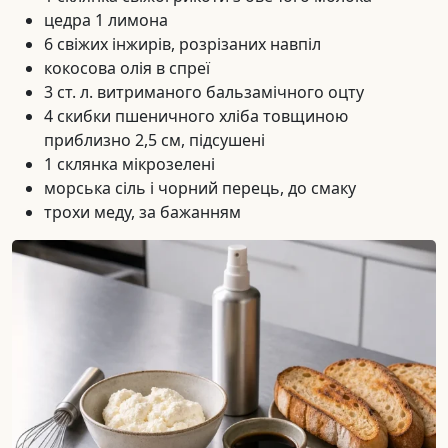
цедра 1 лимона
6 свіжих інжирів, розрізаних навпіл
кокосова олія в спреї
3 ст. л. витриманого бальзамічного оцту
4 скибки пшеничного хліба товщиною
приблизно 2,5 см, підсушені
1 склянка мікрозелені
морська сіль і чорний перець, до смаку
трохи меду, за бажанням