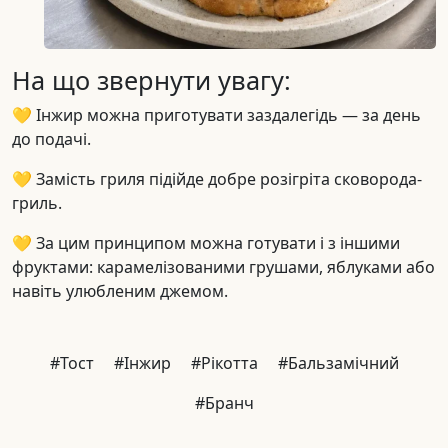
На що звернути увагу:
💛 Інжир можна приготувати заздалегідь — за день
до подачі.
💛 Замість гриля підійде добре розігріта сковорода-
гриль.
💛 За цим принципом можна готувати і з іншими
фруктами: карамелізованими грушами, яблуками або
навіть улюбленим джемом.
#Тост
#Інжир
#Рікотта
#Бальзамічний
#Бранч