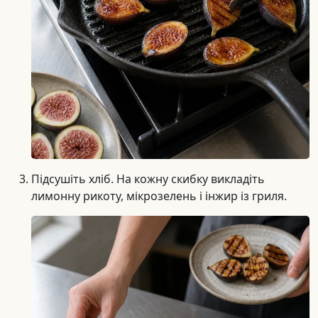
Підсушіть хліб. На кожну скибку викладіть
лимонну рикоту, мікрозелень і інжир із гриля.