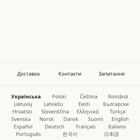
Доставка
Контакти
Запитання
Українська
Polski
Čeština
Română
Lietuvių
Latviešu
Eesti
Български
Hrvatski
Slovenščina
Ελληνικά
Türkçe
Svenska
Norsk
Dansk
Suomi
English
Español
Deutsch
Français
Italiano
Português
한국어
日本語