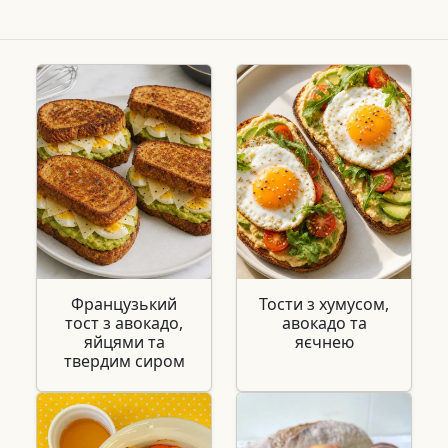
Французький
Тости з хумусом,
тост з авокадо,
авокадо та
яйцями та
яєчнею
твердим сиром