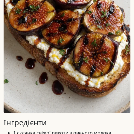
Інгредієнти
1 склянка свіжої рикоти з овечого молока