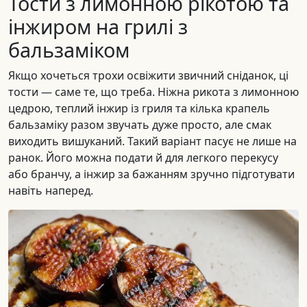
Тости з лимонною рікотою та
інжиром на грилі з
бальзаміком
Якщо хочеться трохи освіжити звичний сніданок, ці
тости — саме те, що треба. Ніжна рикота з лимонною
цедрою, теплий інжир із гриля та кілька крапель
бальзаміку разом звучать дуже просто, але смак
виходить вишуканий. Такий варіант пасує не лише на
ранок. Його можна подати й для легкого перекусу
або бранчу, а інжир за бажанням зручно підготувати
навіть наперед.