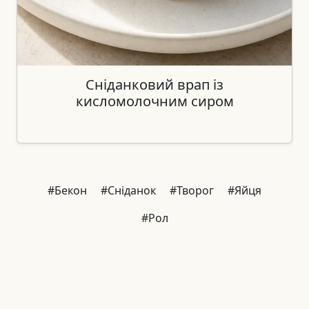
Сніданковий врап із
кисломолочним сиром
#Бекон
#Сніданок
#Творог
#Яйця
#Рол