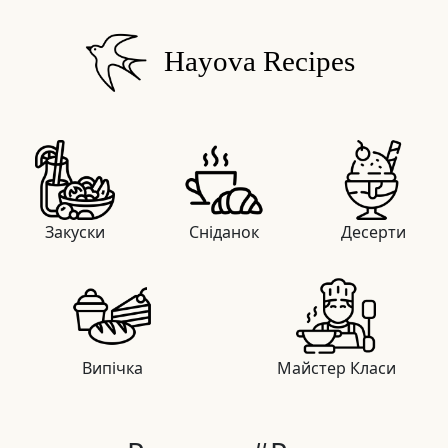
Hayova Recipes
Закуски
Сніданок
Десерти
Випічка
Майстер Класи