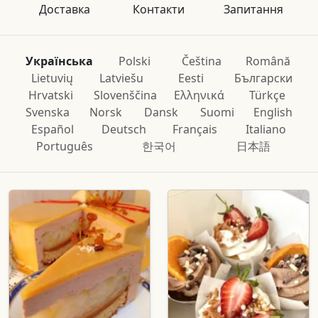
Доставка
Контакти
Запитання
Українська
Polski
Čeština
Română
Lietuvių
Latviešu
Eesti
Български
Hrvatski
Slovenščina
Ελληνικά
Türkçe
Svenska
Norsk
Dansk
Suomi
English
Español
Deutsch
Français
Italiano
Português
한국어
日本語