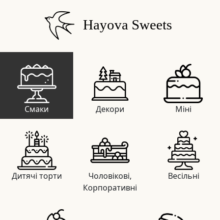
Hayova Sweets
Смаки
Декори
Міні
Дитячі торти
Чоловікові,
Весільні
Корпоративні