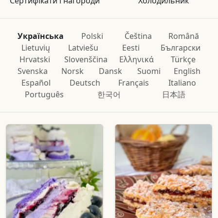
Сертифікати і нагороди
Холодильник
Українська
Polski
Čeština
Română
Lietuvių
Latviešu
Eesti
Български
Hrvatski
Slovenščina
Ελληνικά
Türkçe
Svenska
Norsk
Dansk
Suomi
English
Español
Deutsch
Français
Italiano
Português
한국어
日本語