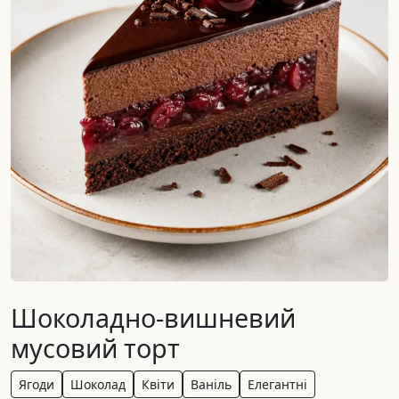
Шоколадно-вишневий
мусовий торт
Ягоди
Шоколад
Квіти
Ваніль
Елегантні