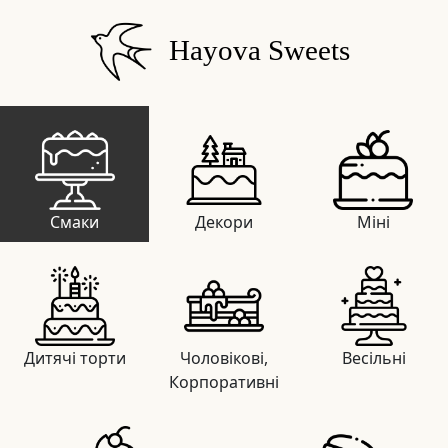
Hayova Sweets
Смаки
Декори
Міні
Дитячі торти
Чоловікові,
Весільні
Корпоративні