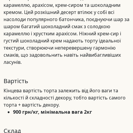
карамеллю, арахісом, крем-сиром та шоколадним
кремом. Цей розкішний десерт втілює у собі всі
насолоди популярного батончика, поєднуючи шар за
шаром багатий шоколадний смак з солодкою
карамеллю і хрустким арахісом. Ніжний крем-сир і
густий шоколадний крем надають торту ідеальної
текстури, створюючи неперевершену гармонію
смаків, що задовольнить навіть найвибагливіших
ласунів.
Вартість
Кінцева вартість торта залежить від його ваги та
кількості й складності декору, тобто вартість самого
торта + вартість декору.
900 грн/кг, мінімальна вага 2кг
Склад