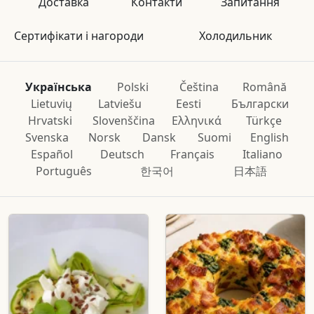
Доставка
Контакти
Запитання
Сертифікати і нагороди
Холодильник
Українська
Polski
Čeština
Română
Lietuvių
Latviešu
Eesti
Български
Hrvatski
Slovenščina
Ελληνικά
Türkçe
Svenska
Norsk
Dansk
Suomi
English
Español
Deutsch
Français
Italiano
Português
한국어
日本語