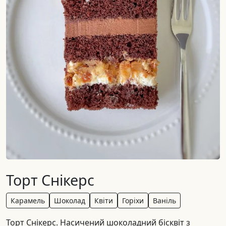
Торт Снікерс
Карамель
Шоколад
Квіти
Горіхи
Ваніль
Торт Снікерс. Насичений шоколадний бісквіт з