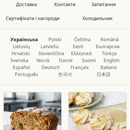
Доставка
Контакти
Запитання
Сертифікати і нагороди
Холодильник
Українська
Polski
Čeština
Română
Lietuvių
Latviešu
Eesti
Български
Hrvatski
Slovenščina
Ελληνικά
Türkçe
Svenska
Norsk
Dansk
Suomi
English
Español
Deutsch
Français
Italiano
Português
한국어
日本語