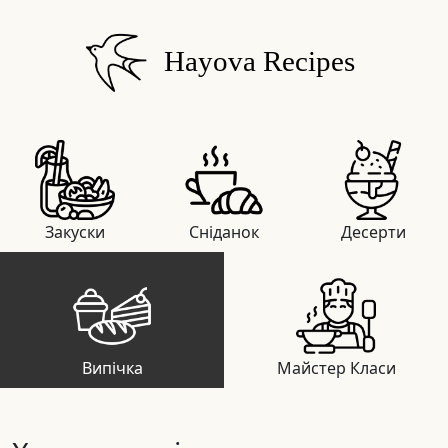
Hayova Recipes
Закуски
Сніданок
Десерти
Випічка
Майстер Класи