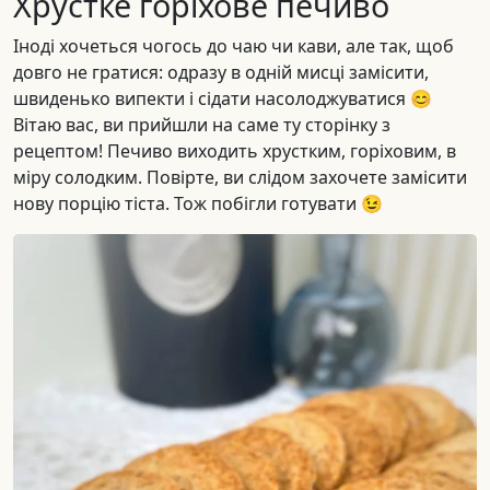
Хрустке горіхове печиво
Іноді хочеться чогось до чаю чи кави, але так, щоб
довго не гратися: одразу в одній мисці замісити,
швиденько випекти і сідати насолоджуватися 😊
Вітаю вас, ви прийшли на саме ту сторінку з
рецептом! Печиво виходить хрустким, горіховим, в
міру солодким. Повірте, ви слідом захочете замісити
нову порцію тіста. Тож побігли готувати 😉