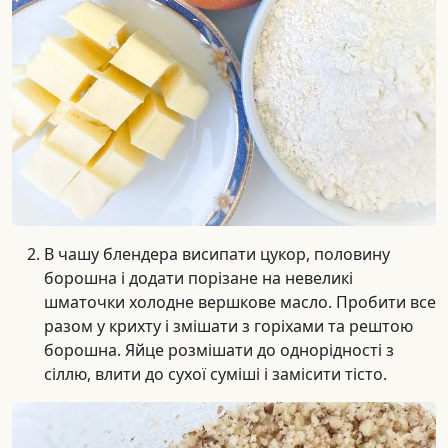
В чашу блендера висипати цукор, половину
борошна і додати порізане на невеликі
шматочки холодне вершкове масло. Пробити все
разом у крихту і змішати з горіхами та рештою
борошна. Яйце розмішати до однорідності з
сіллю, влити до сухої суміші і замісити тісто.