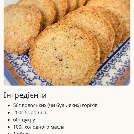
Інгредієнти
50г волоських (чи будь-яких) горіхів
200г борошна
60г цукру
100г холодного масла