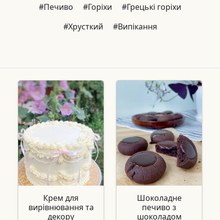
#Печиво
#Горіхи
#Грецькі горіхи
#Хрусткий
#Випікання
Крем для
Шоколадне
вирівнювання та
печиво з
декору
шоколадом