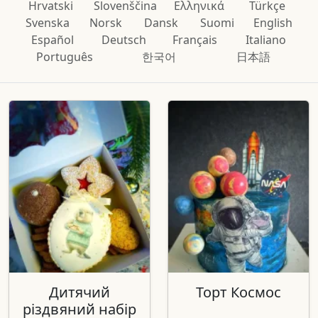
Hrvatski
Slovenščina
Ελληνικά
Türkçe
Svenska
Norsk
Dansk
Suomi
English
Español
Deutsch
Français
Italiano
Português
한국어
日本語
Дитячий
Торт Космос
різдвяний набір