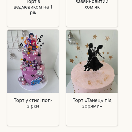
Торт з
Хазяйновитий
ведмедиком на 1
хом'як
рік
Торт у стилі поп-
Торт «Танець під
зірки
зорями»