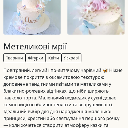
Метеликові мрії
Тварини
Фігурки
Квіти
Яскраві
Повітряний, легкий і по-дитячому чарівний 🦋 Ніжне
кремове покриття з оксамитовою текстурою
доповнене тендітними квітами та метеликами у
блакитно-рожевих відтінках, що ніби ширяють
навколо торта. Маленький ведмедик у сукні додає
композиції особливої теплоти та зворушливості.
Ідеальний вибір для дня народження маленької
принцеси, хрестин або святкування першого рочку
— коли хочеться створити атмосферу казки та