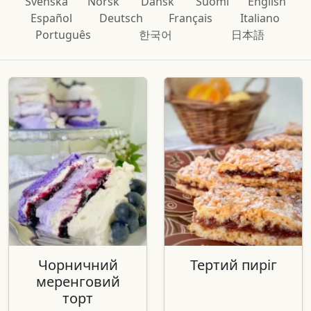
Svenska
Norsk
Dansk
Suomi
English
Español
Deutsch
Français
Italiano
Português
한국어
日本語
Чорничний
Тертий пиріг
меренговий
торт