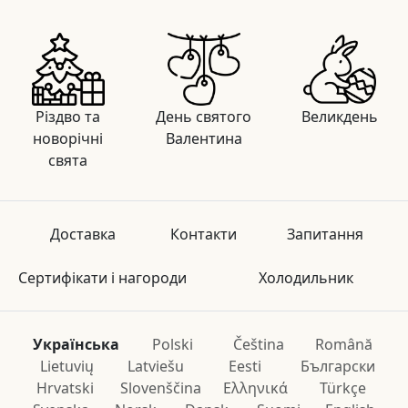
Різдво та
День святого
Великдень
новорічні
Валентина
свята
Доставка
Контакти
Запитання
Сертифікати і нагороди
Холодильник
Українська
Polski
Čeština
Română
Lietuvių
Latviešu
Eesti
Български
Hrvatski
Slovenščina
Ελληνικά
Türkçe