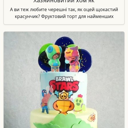
Хазяйновитий хом'як
А ви теж любите черешні так, як оцей щокастий
красунчик? Фруктовий торт для найменших