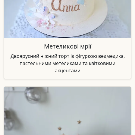
Метеликові мрії
Двоярусний ніжний торт із фігуркою ведмедика,
пастельними метеликами та квітковими
акцентами