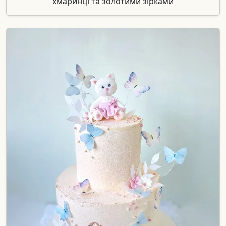
хмаринці та золотими зірками