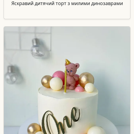
Яскравий дитячий торт з милими динозаврами