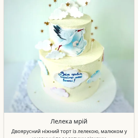
Лелека мрій
Двоярусний ніжний торт із лелекою, малюком у