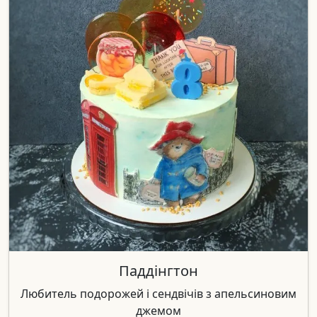
Паддінгтон
Любитель подорожей і сендвічів з апельсиновим
джемом