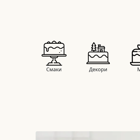
Смаки
Декори
М