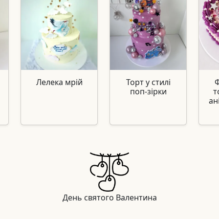
и
Лелека мрій
Торт у стилі
поп-зірки
т
ан
День святого Валентина