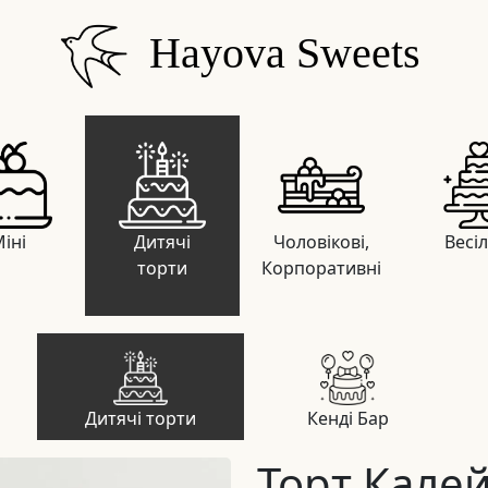
Hayova Sweets
іні
Дитячі
Чоловікові,
Весі
торти
Корпоративні
Дитячі торти
Кенді Бар
Торт Кале