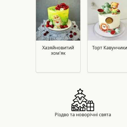
Хазяйновитий
Торт Кавунчик
хом'як
Різдво та новорічні свята