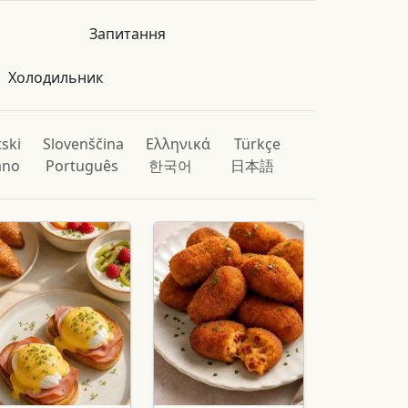
Запитання
Холодильник
ski
Slovenščina
Ελληνικά
Türkçe
iano
Português
한국어
日本語