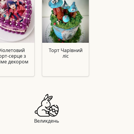
Фіолетовий
Торт Чарівний
орт-серце з
ліс
іме декором
Великдень