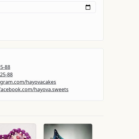
25-88
-25-88
tagram.com/hayovacakes
facebook.com/hayova.sweets