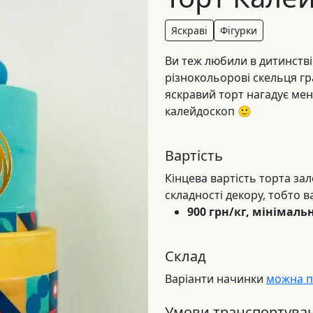
Яскраві
Фігурки
Ви теж любили в дитинстві
різнокольорові скельця гра
яскравий торт нагадує мені
калейдоскоп 🙂
Вартість
Кінцева вартість торта зал
складності декору, тобто в
900 грн/кг, мінімаль
Склад
Варіанти начинки
можна п
Умови транспортуван