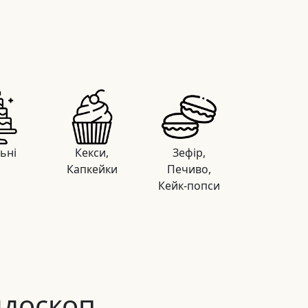
льні
Кекси,
Зефір,
Капкейки
Печиво,
Кейк-попси
йдоскоп