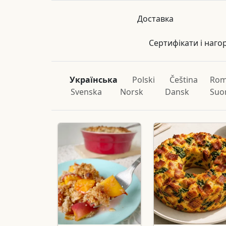
Доставка
Сертифікати і наго
Українська
Polski
Čeština
Rom
Svenska
Norsk
Dansk
Suo