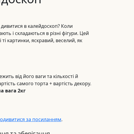
 дивитися в калейдоскоп? Коли
ють і складаються в різні фігури. Цей
 ті картинки, яскравий, веселий, як
ежить від його ваги та кількості й
артість самого торта + вартість декору.
на вага 2кг
одивитися за посиланням
.
ня та зберігання