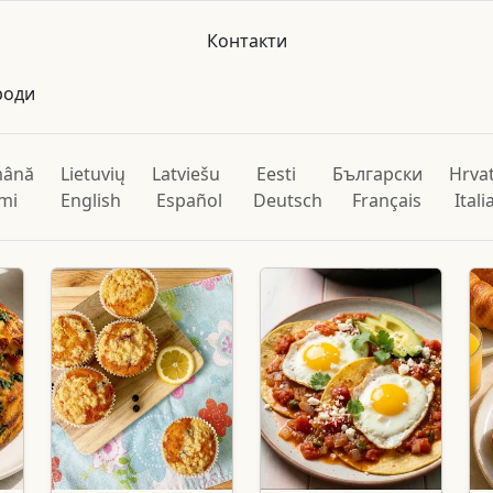
Контакти
роди
ână
Lietuvių
Latviešu
Eesti
Български
Hrvat
mi
English
Español
Deutsch
Français
Ital