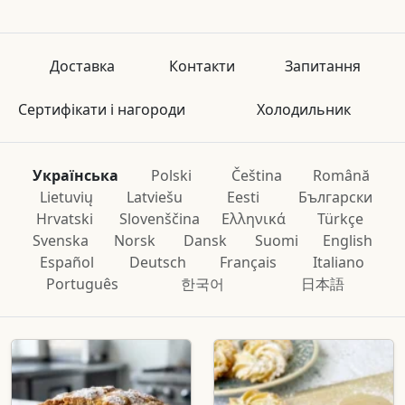
Доставка
Контакти
Запитання
Сертифікати і нагороди
Холодильник
Українська
Polski
Čeština
Română
Lietuvių
Latviešu
Eesti
Български
Hrvatski
Slovenščina
Ελληνικά
Türkçe
Svenska
Norsk
Dansk
Suomi
English
Español
Deutsch
Français
Italiano
Português
한국어
日本語