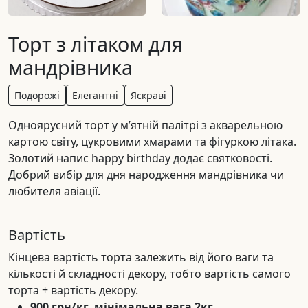
Торт з літаком для
мандрівника
Подорожі
Елегантні
Яскраві
Одноярусний торт у м’ятній палітрі з акварельною
картою світу, цукровими хмарами та фігуркою літака.
Золотий напис happy birthday додає святковості.
Добрий вибір для дня народження мандрівника чи
любителя авіації.
Вартість
Кінцева вартість торта залежить від його ваги та
кількості й складності декору, тобто вартість самого
торта + вартість декору.
900 грн/кг, мінімальна вага 2кг