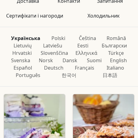
Доставка
Контакти
Запитання
Сертифікати і нагороди
Холодильник
Українська
Polski
Čeština
Română
Lietuvių
Latviešu
Eesti
Български
Hrvatski
Slovenščina
Ελληνικά
Türkçe
Svenska
Norsk
Dansk
Suomi
English
Español
Deutsch
Français
Italiano
Português
한국어
日本語