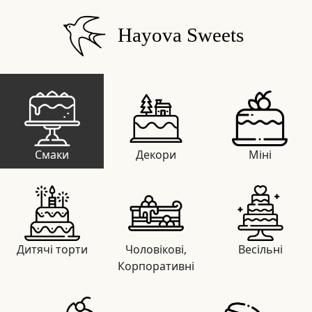
Hayova Sweets
Смаки
Декори
Міні
Дитячі торти
Чоловікові,
Весільні
Корпоративні