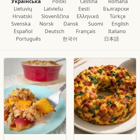
Українська
Polski
Čeština
Română
Lietuvių
Latviešu
Eesti
Български
Hrvatski
Slovenščina
Ελληνικά
Türkçe
Svenska
Norsk
Dansk
Suomi
English
Español
Deutsch
Français
Italiano
Português
한국어
日本語