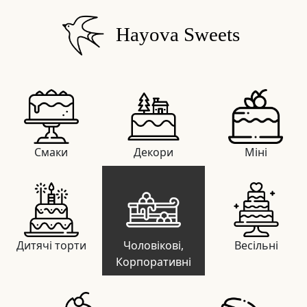
Hayova Sweets
Смаки
Декори
Міні
Дитячі торти
Чоловікові,
Весільні
Корпоративні