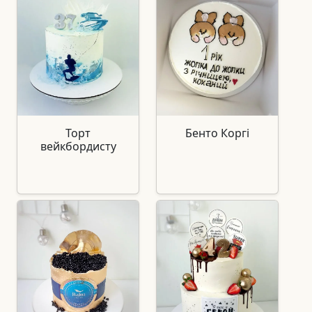
Торт
Бенто Коргі
вейкбордисту