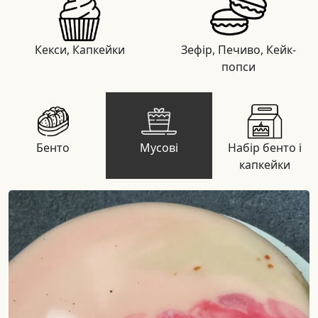
Кекси, Капкейки
Зефір, Печиво, Кейк-
попси
Бенто
Мусові
Набір бенто і
капкейки