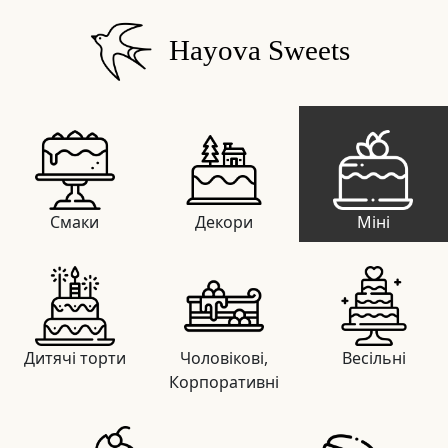
Hayova Sweets
Смаки
Декори
Міні
Дитячі торти
Чоловікові,
Весільні
Корпоративні