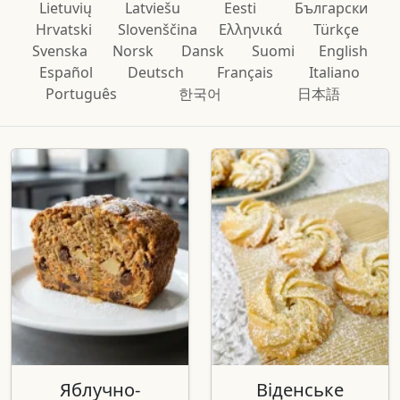
Lietuvių
Latviešu
Eesti
Български
Hrvatski
Slovenščina
Ελληνικά
Türkçe
Svenska
Norsk
Dansk
Suomi
English
Español
Deutsch
Français
Italiano
Português
한국어
日本語
Яблучно-
Віденське