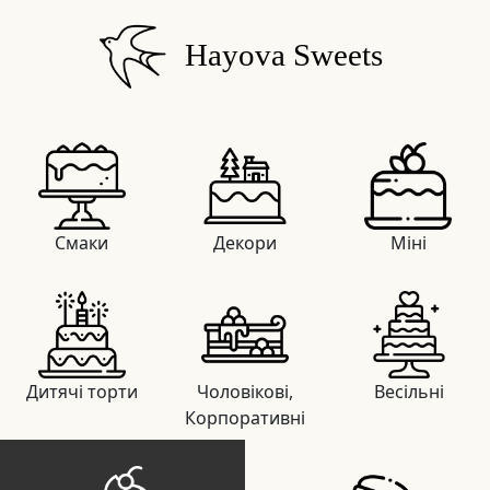
Hayova Sweets
Смаки
Декори
Міні
Дитячі торти
Чоловікові,
Весільні
Корпоративні