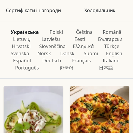
Сертифікати і нагороди
Холодильник
Українська
Polski
Čeština
Română
Lietuvių
Latviešu
Eesti
Български
Hrvatski
Slovenščina
Ελληνικά
Türkçe
Svenska
Norsk
Dansk
Suomi
English
Español
Deutsch
Français
Italiano
Português
한국어
日本語