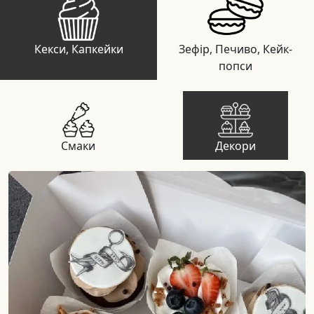
Кекси, Капкейки
Зефір, Печиво, Кейк-
попси
Смаки
Декори