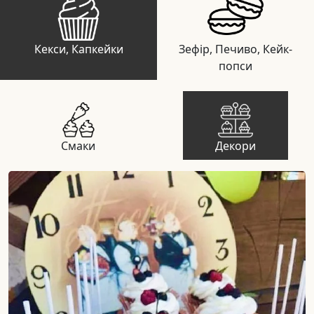
Кекси, Капкейки
Зефір, Печиво, Кейк-
попси
Смаки
Декори