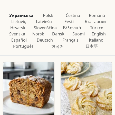
Українська
Polski
Čeština
Română
Lietuvių
Latviešu
Eesti
Български
Hrvatski
Slovenščina
Ελληνικά
Türkçe
Svenska
Norsk
Dansk
Suomi
English
Español
Deutsch
Français
Italiano
Português
한국어
日本語