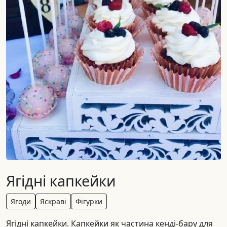
Ягідні капкейки
Ягоди
Яскраві
Фігурки
Ягідні капкейки. Капкейки як частина кенді-бару для