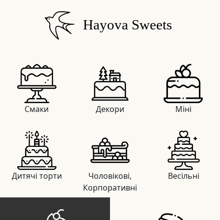
Hayova Sweets
Смаки
Декори
Міні
Дитячі торти
Чоловікові,
Весільні
Корпоративні